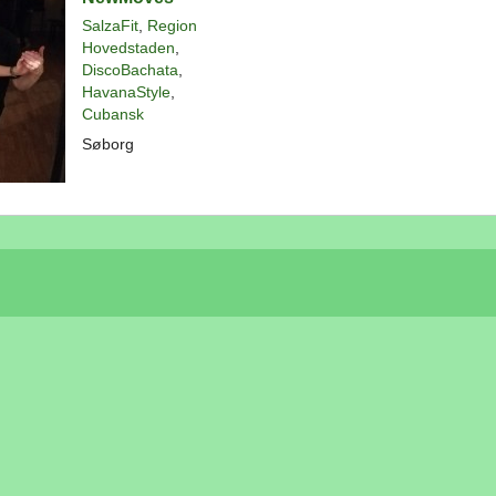
SalzaFit
,
Region
Hovedstaden
,
DiscoBachata
,
HavanaStyle
,
Cubansk
Søborg