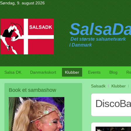
Søndag, 9. august 2026
SalsaD
Det største salsanetværk
i Danmark
Salsa DK
Danmarkskort
Klubber
Events
Blog
Re
Salsadk
Klubber
Book
et sambashow
DiscoBa