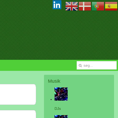
Musik
DJs