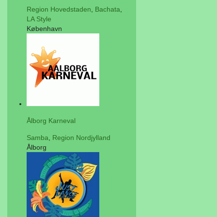
Region Hovedstaden
,
Bachata
,
LA Style
København
Ålborg Karneval
Samba
,
Region Nordjylland
Ålborg