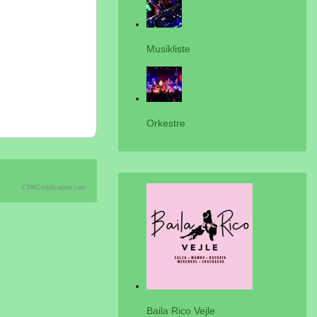
Musikliste
Orkestre
CPRCertification.com
Baila Rico Vejle