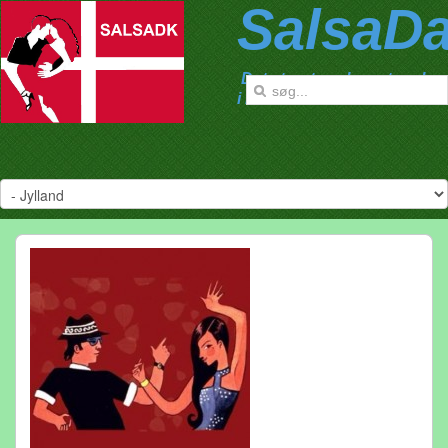
SalsaD
Det største salsanetværk
i Danmark