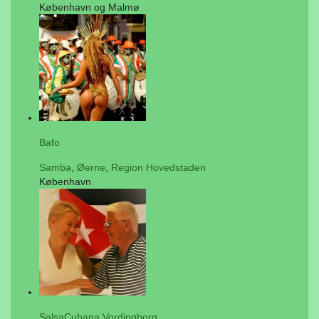
København og Malmø
Bafo
Samba
,
Øerne
,
Region Hovedstaden
København
SalsaCubana Vordingborg