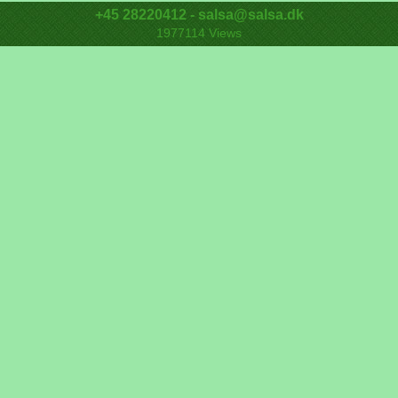
+45 28220412 - salsa@salsa.dk
1977114
Views