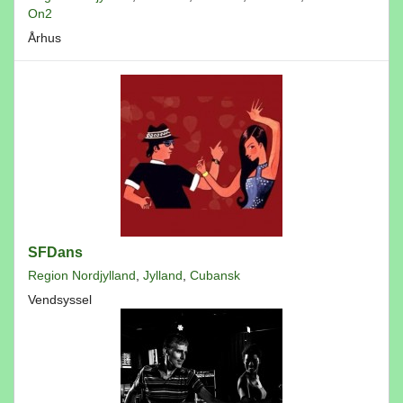
On2
Århus
SFDans
Region Nordjylland
,
Jylland
,
Cubansk
Vendsyssel