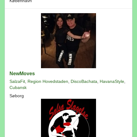
København
NewMoves
SalzaFit
,
Region Hovedstaden
,
DiscoBachata
,
HavanaStyle
,
Cubansk
Søborg