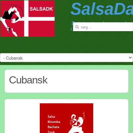
SalsaD
Det største salsanetværk
i Danmark
Cubansk