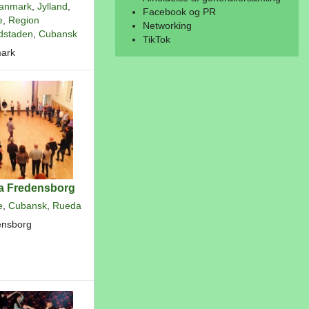
anmark
,
Jylland
,
Facebook og PR
e
,
Region
Networking
dstaden
,
Cubansk
TikTok
ark
a Fredensborg
e
,
Cubansk
,
Rueda
ensborg