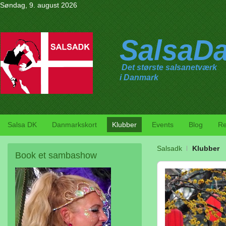
Søndag, 9. august 2026
SalsaD
Det største salsanetværk
i Danmark
Salsa DK
Danmarkskort
Klubber
Events
Blog
Re
Salsadk
Klubber
Book
et sambashow