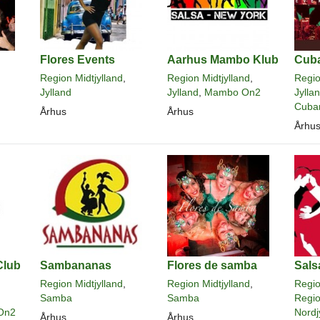
Flores Events
Aarhus Mambo Klub
Cub
Region Midtjylland
,
Region Midtjylland
,
Regio
Jylland
Jylland
,
Mambo On2
Jylla
Cuba
Århus
Århus
Århu
Club
Sambananas
Flores de samba
Sal
Region Midtjylland
,
Region Midtjylland
,
Regio
Samba
Samba
Regio
On2
Nordj
Århus
Århus