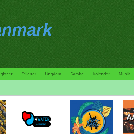
anmark
gioner
Stilarter
Ungdom
Samba
Kalender
Musik