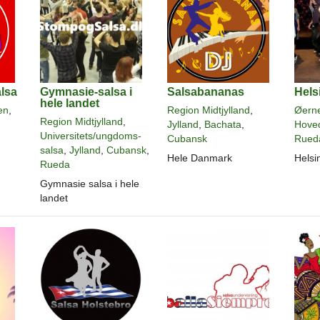
lsa
Gymnasie-salsa i
Salsabananas
Hels
hele landet
en
,
Region Midtjylland
,
Øern
Region Midtjylland
,
Jylland
,
Bachata
,
Hove
Universitets/ungdoms-
Cubansk
Rued
salsa
,
Jylland
,
Cubansk
,
Hele Danmark
Helsi
Rueda
Gymnasie salsa i hele
landet