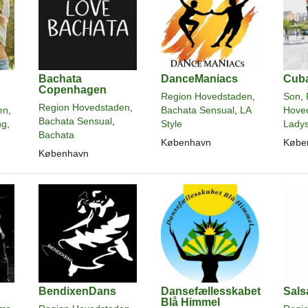
Bachata
DanceManiacs
Cub
Copenhagen
,
Region Hovedstaden
,
Son
,
Region Hovedstaden
,
en
,
Bachata Sensual
,
LA
Hove
Bachata Sensual
,
ng
,
Style
Ladys
Bachata
København
Købe
København
BendixenDans
Dansefællesskabet
Sals
Blå Himmel