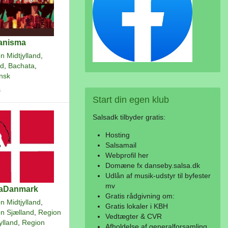
anisma
n Midtjylland
,
nd
,
Bachata
,
nsk
s
Start
din egen klub
Salsadk tilbyder gratis:
Hosting
Salsamail
Webprofil her
Domæne fx danseby.salsa.dk
Udlån af musik-udstyr til byfester
mv
saDanmark
Gratis rådgivning om:
n Midtjylland
,
Gratis lokaler i KBH
n Sjælland
,
Region
Vedtægter & CVR
ylland
,
Region
Afholdelse af generalforsamling