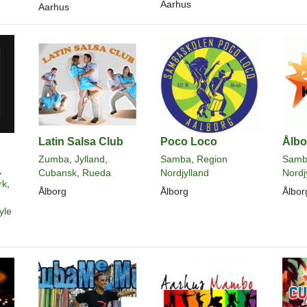
Aarhus
Aarhus
Latin Salsa Club
Poco Loco
Ålbo
Zumba
,
Jylland
,
Samba
,
Region
Samb
,
Cubansk
,
Rueda
Nordjylland
Nordj
rk
,
Ålborg
Ålborg
Ålbor
yle