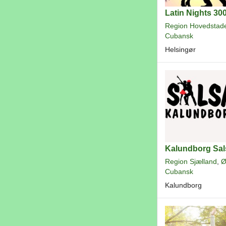
Latin Nights 30
Region Hovedstad
Cubansk
Helsingør
Kalundborg Sal
Region Sjælland
,
Ø
Cubansk
Kalundborg