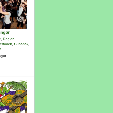
ingør
e
,
Region
dstaden
,
Cubansk
,
a
ngør