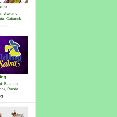
ille
n Sjælland
,
ata
,
Cubansk
ested
ing
nd
,
Bachata
,
nsk
,
Rueda
ng