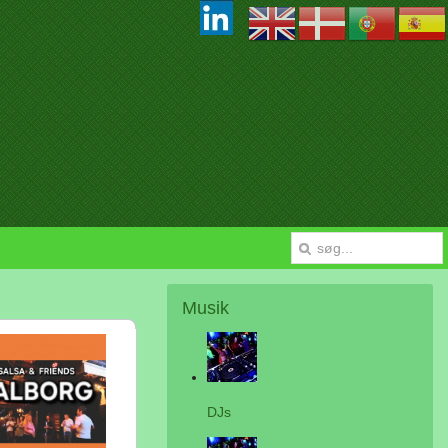
Musik
DJs