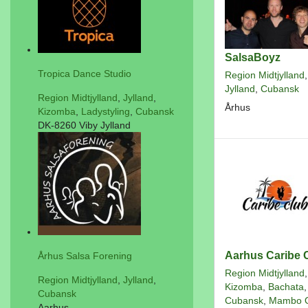
SalsaBoyz
Tropica Dance Studio
Region Midtjylland
,
Jylland
,
Cubansk
Region Midtjylland
,
Jylland
,
Århus
Kizomba
,
Ladystyling
,
Cubansk
DK-8260 Viby Jylland
Aarhus Caribe 
Århus Salsa Forening
Region Midtjylland
,
Region Midtjylland
,
Jylland
,
Kizomba
,
Bachata
,
Cubansk
Cubansk
,
Mambo 
Aarhus