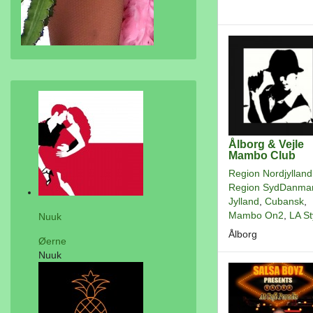
Ålborg & Vejle
Mambo Club
Region Nordjylland
Region SydDanma
Jylland
,
Cubansk
,
Mambo On2
,
LA St
Nuuk
Ålborg
Øerne
Nuuk