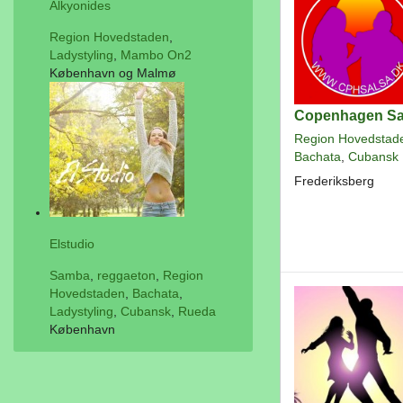
Alkyonides
Region Hovedstaden
,
Ladystyling
,
Mambo On2
København og Malmø
Copenhagen Sa
Region Hovedstad
Bachata
,
Cubansk
Frederiksberg
Elstudio
Samba
,
reggaeton
,
Region
Hovedstaden
,
Bachata
,
Ladystyling
,
Cubansk
,
Rueda
København