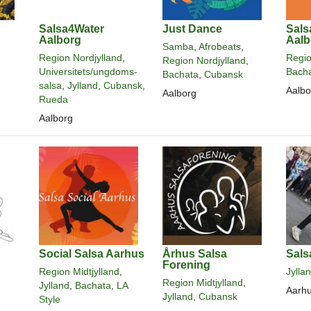
Salsa4Water
Just Dance
Sals
Aalborg
Aalb
Samba
,
Afrobeats
,
Region Nordjylland
,
Regio
Region Nordjylland
,
Universitets/ungdoms-
Bach
Bachata
,
Cubansk
salsa
,
Jylland
,
Cubansk
,
Aalbo
Aalborg
Rueda
Aalborg
Social Salsa Aarhus
Århus Salsa
Sals
Forening
Region Midtjylland
,
Jylla
Region Midtjylland
,
Jylland
,
Bachata
,
LA
Aarh
Jylland
,
Cubansk
Style