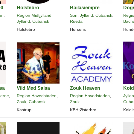
00
Holstebro
Bailasiempre
Dogv
en
,
Region Midtjylland
,
Son
,
Jylland
,
Cubansk
,
Regio
Jylland
,
Cubansk
Rueda
Bach
Holstebro
Horsens
Hund
sa
Vild Med Salsa
Zouk Heaven
Kold
erne
,
Region Hovedstaden
,
Region Hovedstaden
,
Jylla
Zouk
,
Cubansk
Zouk
Cuba
Kastrup
KBH Østerbro
Koldi