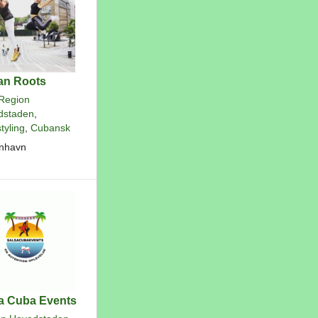
an Roots
Region
dstaden
,
tyling
,
Cubansk
nhavn
a Cuba Events