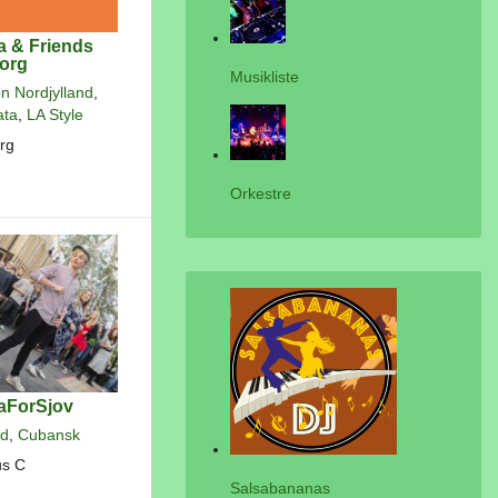
a & Friends
org
Musikliste
n Nordjylland
,
ata
,
LA Style
rg
Orkestre
aForSjov
nd
,
Cubansk
us C
Salsabananas