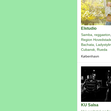
Elstudio
Samba
,
reggaeton
Region Hovedstad
Bachata
,
Ladystyli
Cubansk
,
Rueda
København
KU Salsa