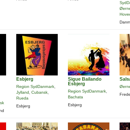
SydD
Øern
Hove
Danm
Esbjerg
Sigue Bailando
Sals
Esbjerg
Region SydDanmark
,
Øern
Region SydDanmark
,
Jylland
,
Cubansk
,
Fred
Bachata
Rueda
sk
Esbjerg
Esbjerg
and