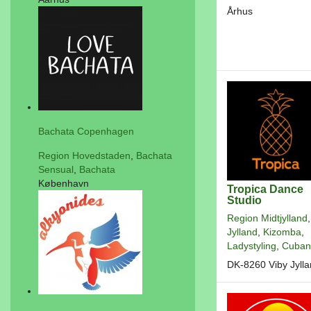
Århus
Bachata Copenhagen
Region Hovedstaden
,
Bachata
Sensual
,
Bachata
København
Tropica Dance
Studio
Region Midtjylland
,
Jylland
,
Kizomba
,
Ladystyling
,
Cuban
DK-8260 Viby Jyll