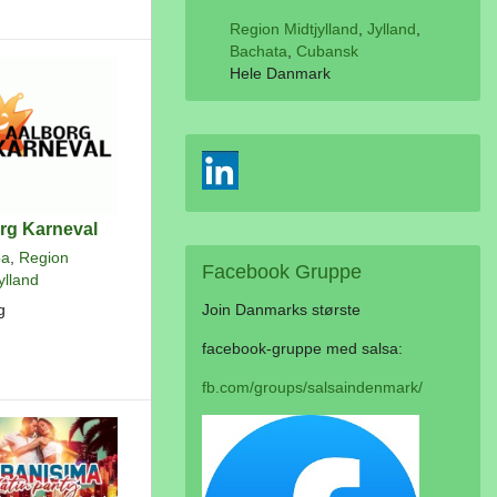
Region Midtjylland
,
Jylland
,
Bachata
,
Cubansk
Hele Danmark
rg Karneval
a
,
Region
Facebook
Gruppe
ylland
g
Join Danmarks største
facebook-gruppe med salsa:
fb.com/groups/salsaindenmark/