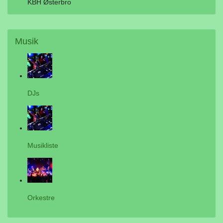
KBH Østerbro
Musik
DJs
Musikliste
Orkestre