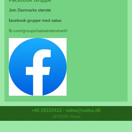
Facebook
Gruppe
Join Danmarks største
facebook-gruppe med salsa:
fb.com/groups/salsaindenmark/
+45 28220412 - salsa@salsa.dk
1973293
Views