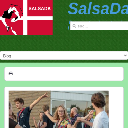
SalsaD
Det største salsanetværk
i Danmark